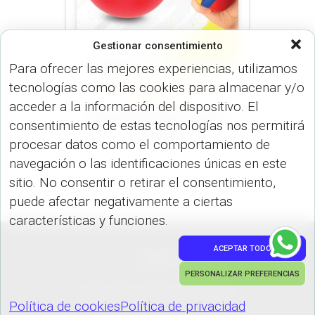
Gestionar consentimiento
Para ofrecer las mejores experiencias, utilizamos
tecnologías como las cookies para almacenar y/o
ANTIESTRÉS (VARIEDADES)
MUNDIAL 2026
acceder a la información del dispositivo. El
Bola Antiestrés Tricolor
consentimiento de estas tecnologías nos permitirá
VA-459
procesar datos como el comportamiento de
navegación o las identificaciones únicas en este
sitio. No consentir o retirar el consentimiento,
puede afectar negativamente a ciertas
características y funciones.
ACEPTAR TODO
PEDIDOS
PERSONALIZAR PREFERENCIAS
Hestia | Desarrollado por
ThemeIsle
Política de cookies
Política de privacidad