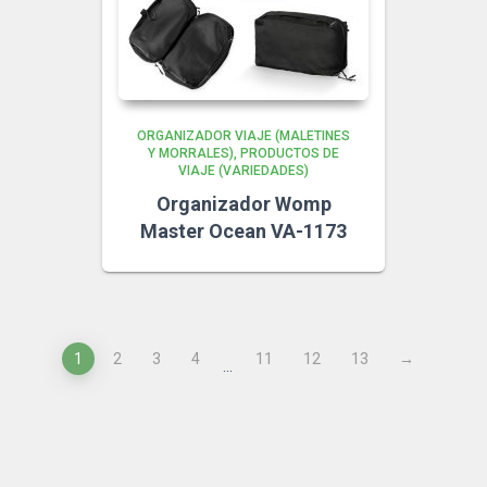
ORGANIZADOR VIAJE (MALETINES
Y MORRALES)
PRODUCTOS DE
VIAJE (VARIEDADES)
Organizador Womp
Master Ocean VA-1173
1
2
3
4
11
12
13
→
…