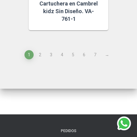
Cartuchera en Cambrel
kidz Sin Diseño. VA-
761-1
1
2
3
4
5
6
7
→
PEDIDOS