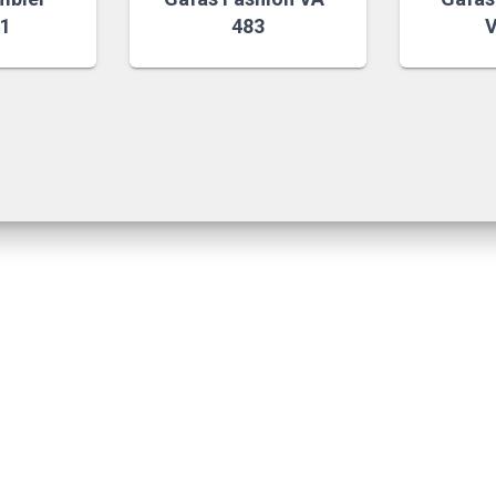
21
483
V