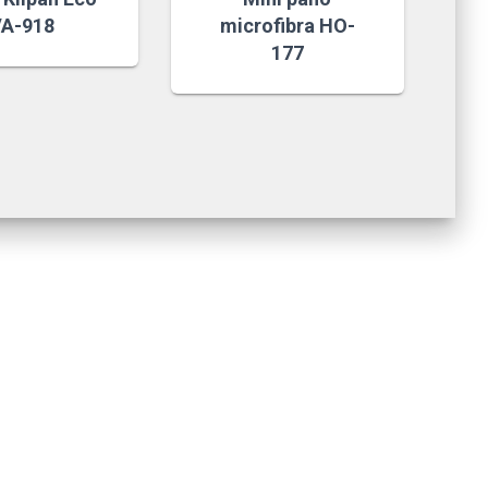
A-918
microfibra HO-
177