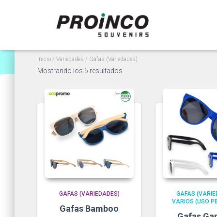
Inicio
/
Variedades
/ Gafas (Variedades)
Ordenado
Mostrando los 5 resultados
por
popularidad
GAFAS (VARIEDADES)
GAFAS (VARIE
VARIOS (USO P
Gafas Bamboo
Gafas Ga