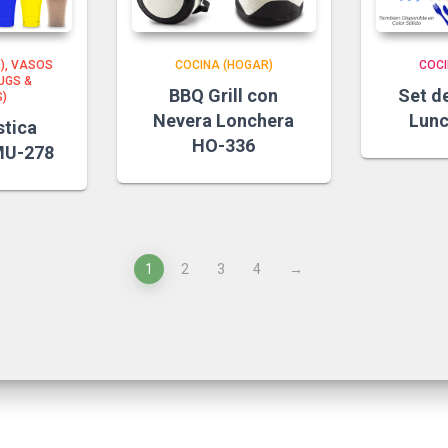
)
VASOS
COCINA (HOGAR)
COCI
UGS &
BBQ Grill con
Set d
)
Nevera Lonchera
Lun
stica
HO-336
MU-278
1
2
3
4
→