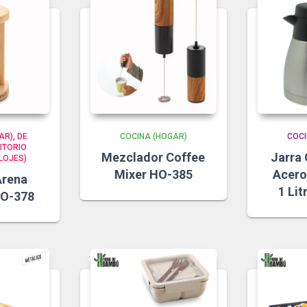
AR)
DE
COCINA (HOGAR)
COCI
ITORIO
Mezclador Coffee
Jarra 
LOJES)
Mixer HO-385
Acero
Arena
1 Li
HO-378