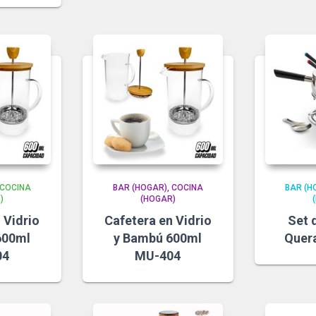
COCINA
BAR (HOGAR)
COCINA
BAR (H
)
(HOGAR)
 Vidrio
Cafetera en Vidrio
Set 
600ml
y Bambú 600ml
Quer
04
MU-404