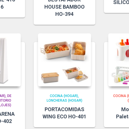
SILIC
16
HOUSE BAMBOO
HO-394
AR)
DE
COCINA (HOGAR)
COCINA 
ITORIO
LONCHERAS (HOGAR)
LOJES)
PORTACOMIDAS
Mo
 ARENA
WING ECO HO-401
Pale
O-402