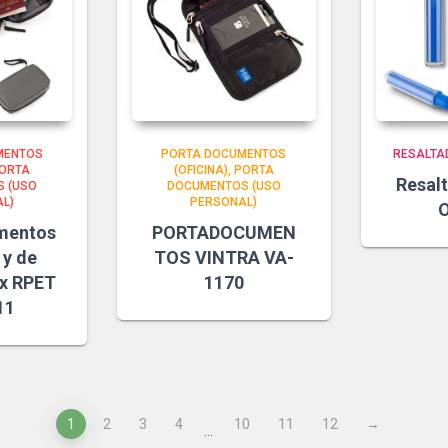
MENTOS
PORTA DOCUMENTOS
RESALTAD
ORTA
(OFICINA)
PORTA
Resalt
 (USO
DOCUMENTOS (USO
L)
PERSONAL)
O
mentos
PORTADOCUMEN
 y de
TOS VINTRA VA-
x RPET
1170
11
1
2
3
4
10
11
12
→
…