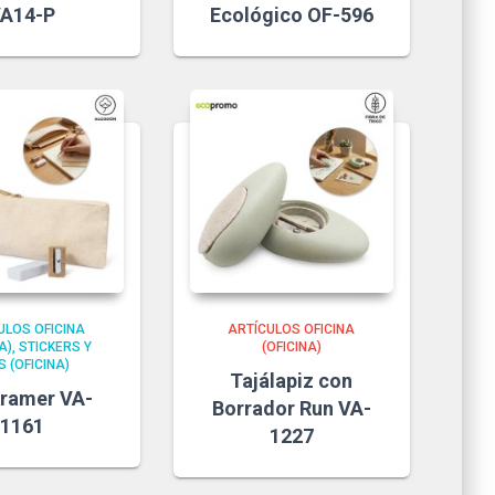
A14-P
Ecológico OF-596
ULOS OFICINA
ARTÍCULOS OFICINA
A)
STICKERS Y
(OFICINA)
S (OFICINA)
Tajálapiz con
Kramer VA-
Borrador Run VA-
1161
1227