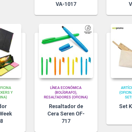
VA-1017
V
FICINA
LÍNEA ECONÓMICA
ARTÍC
CKERS Y
(BOLÍGRAFO)
(OFICIN
INA)
RESALTADORES (OFICINA)
SET
dor
Resaltador de
Set 
 Week
Cera Seren OF-
18
717