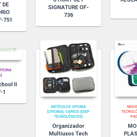
 DE
SIGNATURE OF-
ORIO
736
F-751
FICINA
A)
hool II
-1
ARTÍCULOS OFICINA
MOUS
(OFICINA)
VARIOS (DISP.
TECNOLÓ
TECNOLÓGICOS)
PAD
Organizador
MO
Multiusos Tech
PLAS