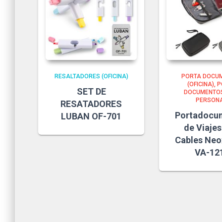
RESALTADORES (OFICINA)
PORTA DOCU
(OFICINA)
P
SET DE
DOCUMENTOS
PERSONA
RESATADORES
Portadocu
LUBAN OF-701
de Viajes
Cables Neo
VA-12