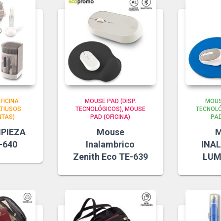
FICINA
MOUSE PAD (DISP.
MOUS
TIUSOS
TECNOLÓGICOS)
MOUSE
TECNOLÓ
NTAS)
PAD (OFICINA)
PAD
MPIEZA
Mouse
-640
Inalambrico
INA
Zenith Eco TE-639
LUM