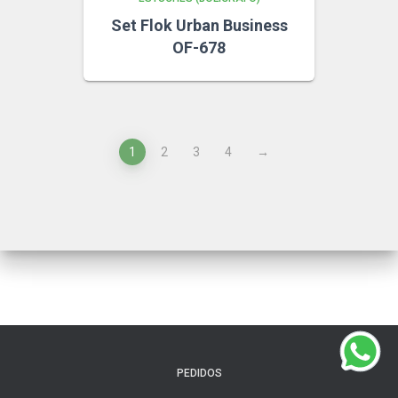
Set Flok Urban Business
OF-678
1
2
3
4
→
PEDIDOS