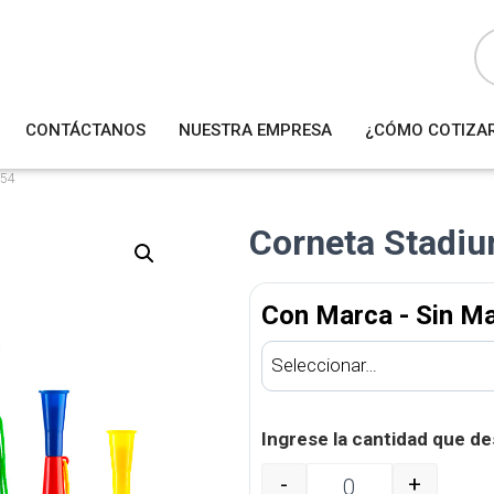
B
ú
s
q
u
e
d
a
CONTÁCTANOS
NUESTRA EMPRESA
¿CÓMO COTIZA
d
e
p
r
454
o
d
u
Corneta Stadi
c
t
o
s
Con Marca - Sin M
Ingrese la cantidad que de
-
+