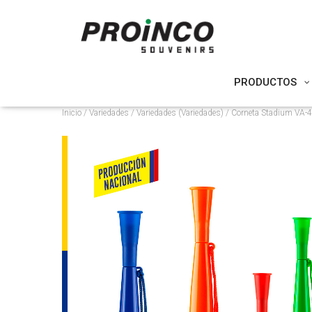
PRODUCTOS
Inicio
/
Variedades
/
Variedades (Variedades)
/ Corneta Stadium VA-