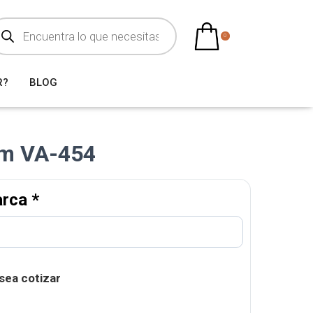
0
R?
BLOG
um VA-454
arca
*
sea cotizar