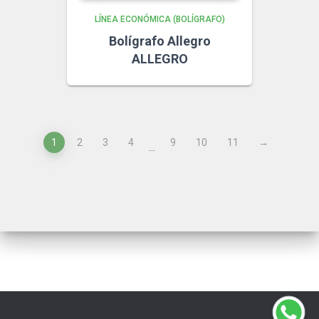
LÍNEA ECONÓMICA (BOLÍGRAFO)
Bolígrafo Allegro
ALLEGRO
1
2
3
4
9
10
11
→
…