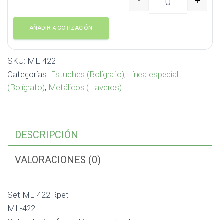
-
+
Set ML-422 Rpet ML-42
AÑADIR A COTIZACIÓN
SKU:
ML-422
Categorías:
Estuches (Bolígrafo)
,
Línea especial
(Bolígrafo)
,
Metálicos (Llaveros)
DESCRIPCIÓN
VALORACIONES (0)
Set ML-422 Rpet
ML-422