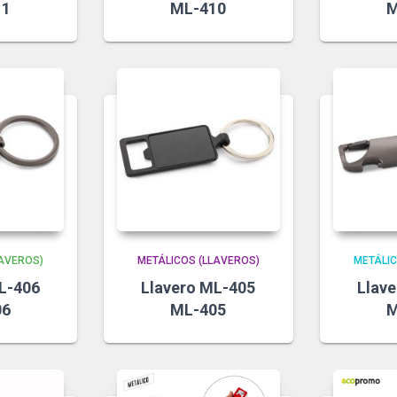
11
ML-410
M
LAVEROS)
METÁLICOS (LLAVEROS)
METÁLIC
L-406
Llavero ML-405
Llav
06
ML-405
M