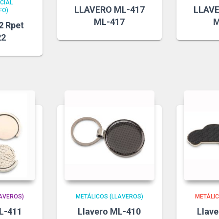
CIAL
LLAVERO ML-417
LLAVE
FO)
ML-417
M
2 Rpet
22
LAVEROS)
METÁLICOS (LLAVEROS)
METÁLIC
L-411
Llavero ML-410
Llav