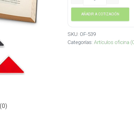
Clip marcador de hojas OF
AÑADIR A COTIZACIÓN
SKU:
OF-539
Categorías:
Artículos oficina (
(0)