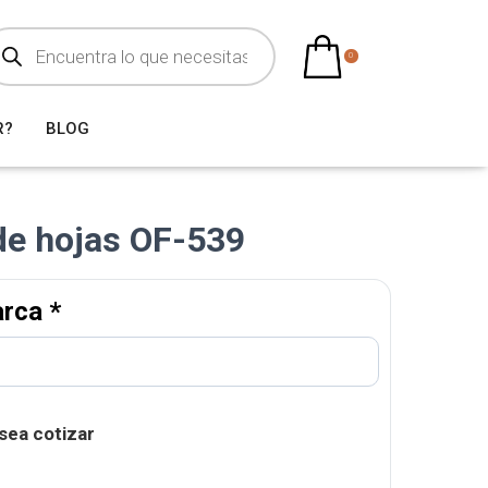
0
R?
BLOG
de hojas OF-539
arca
*
sea cotizar