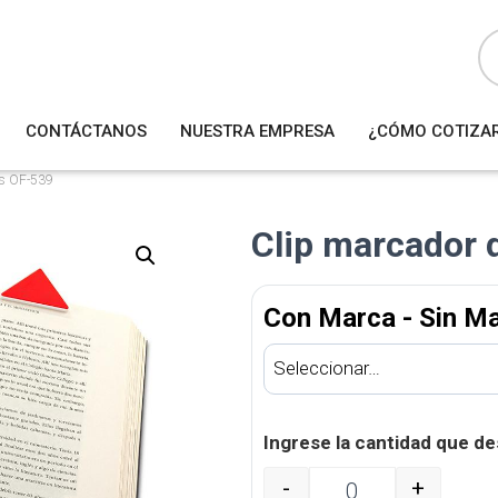
B
ú
s
q
u
e
d
a
CONTÁCTANOS
NUESTRA EMPRESA
¿CÓMO COTIZA
d
e
p
r
as OF-539
o
d
u
Clip marcador 
c
t
o
s
Con Marca - Sin M
Ingrese la cantidad que de
-
+