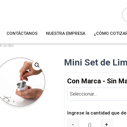
B
ú
s
q
u
e
d
a
CONTÁCTANOS
NUESTRA EMPRESA
¿CÓMO COTIZA
d
e
p
r
ch VA-985
o
d
u
Mini Set de Li
c
t
o
s
Con Marca - Sin M
Ingrese la cantidad que de
-
+