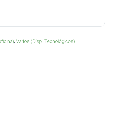
 VA-985 cantidad
Oficina)
,
Varios (Disp. Tecnológicos)