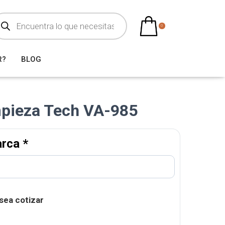
0
R?
BLOG
mpieza Tech VA-985
arca
*
sea cotizar