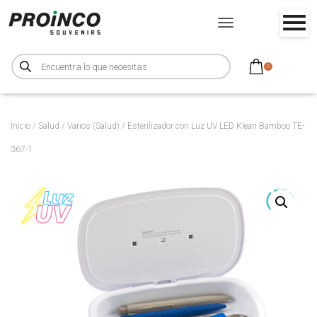
CAMBIAR MODO DE NA
B
ú
0
s
q
u
e
d
a
d
Inicio
/
Salud
/
Varios (Salud)
/ Esterilizador con Luz UV LED Klean Bamboo TE-
e
p
367-1
r
o
d
u
c
t
o
s