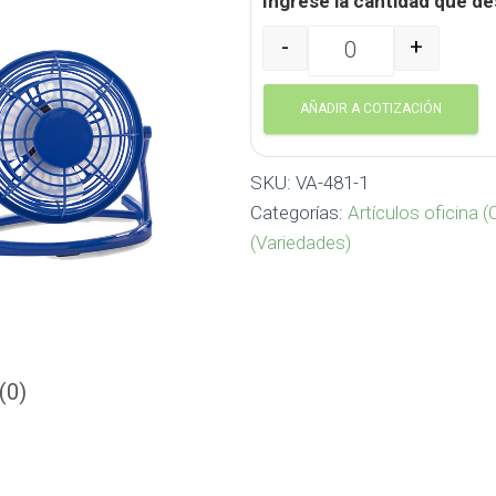
Ingrese la cantidad que de
-
+
Mini Ventilador USB de Esc
AÑADIR A COTIZACIÓN
SKU:
VA-481-1
Categorías:
Artículos oficina (
(Variedades)
(0)