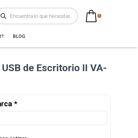
0
R?
BLOG
 USB de Escritorio II VA-
arca
*