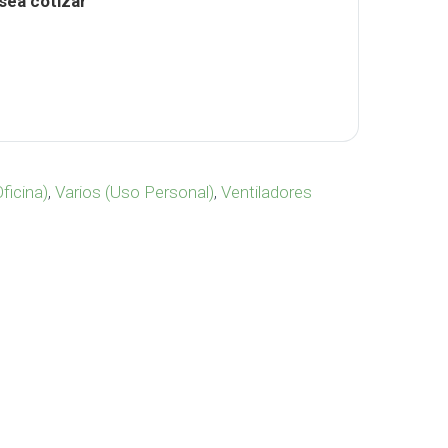
sea cotizar
ritorio II VA-481-1 cantidad
Oficina)
,
Varios (Uso Personal)
,
Ventiladores