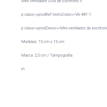
Mini Ventilador USB de Escritorio II
p class=»prodRef textoColor»>VA-481-1
p class=»prodDescr»>Mini ventilador de escritor
Medidas: 15 cm x 15 cm
Marca: 2,5 cm / Tampografía.
rn