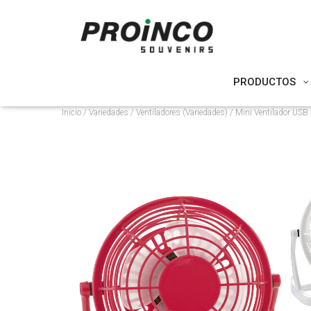
PRODUCTOS
Inicio
/
Variedades
/
Ventiladores (Variedades)
/ Mini Ventilador USB d