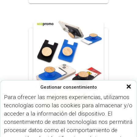
Gestionar consentimiento
Para ofrecer las mejores experiencias, utilizamos
PORTA CELULARES (DISP.
tecnologías como las cookies para almacenar y/o
TECNOLÓGICOS)
PORTA
TARJETAS (OFICINA)
acceder a la información del dispositivo. El
Portatarjetas Pump
consentimiento de estas tecnologías nos permitirá
Bamboo TE-448-1
procesar datos como el comportamiento de