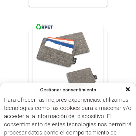
Gestionar consentimiento
Para ofrecer las mejores experiencias, utilizamos
PORTA TARJETAS (OFICINA)
tecnologías como las cookies para almacenar y/o
PORTA TARJETAS (USO
PERSONAL)
acceder a la información del dispositivo. El
Portatarjetas Myles
consentimiento de estas tecnologías nos permitirá
RPET VA-1047
procesar datos como el comportamiento de