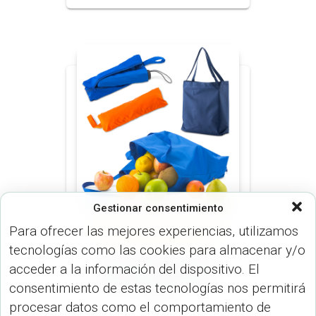
Gestionar consentimiento
Para ofrecer las mejores experiencias, utilizamos
MINI 21 PULGADAS (PARAGUAS)
PARAGUAS (PARAGUAS)
tecnologías como las cookies para almacenar y/o
Bolsa Plegable para
acceder a la información del dispositivo. El
Paraguas Hansel SO-
consentimiento de estas tecnologías nos permitirá
47-2
procesar datos como el comportamiento de