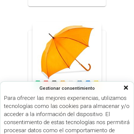
Gestionar consentimiento
Para ofrecer las mejores experiencias, utilizamos
NORMAL 23 O 30 PULGADAS
tecnologías como las cookies para almacenar y/o
(PARAGUAS)
PARAGUAS
(PARAGUAS)
acceder a la información del dispositivo. El
Paraguas de Madera en
consentimiento de estas tecnologías nos permitirá
Poliéster 23″ SO-18-2
procesar datos como el comportamiento de