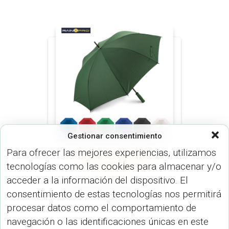
Gestionar consentimiento
Para ofrecer las mejores experiencias, utilizamos
NORMAL 23 O 30 PULGADAS
tecnologías como las cookies para almacenar y/o
(PARAGUAS)
PARAGUAS
(PARAGUAS)
acceder a la información del dispositivo. El
Paraguas Brook 27″ SO-
consentimiento de estas tecnologías nos permitirá
44
procesar datos como el comportamiento de
navegación o las identificaciones únicas en este