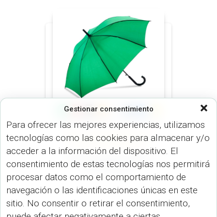
Gestionar consentimiento
Para ofrecer las mejores experiencias, utilizamos
tecnologías como las cookies para almacenar y/o
MINI 21 PULGADAS (PARAGUAS)
PARAGUAS (PARAGUAS)
acceder a la información del dispositivo. El
Mini paraguas Kenny
consentimiento de estas tecnologías nos permitirá
21.5″ SO-65
procesar datos como el comportamiento de
navegación o las identificaciones únicas en este
sitio. No consentir o retirar el consentimiento,
puede afectar negativamente a ciertas