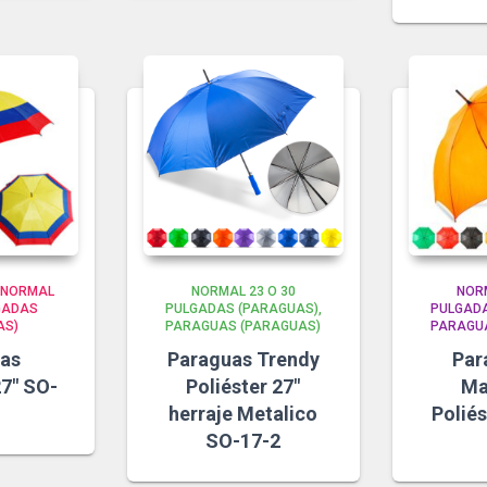
NORMAL
NORMAL 23 O 30
NORM
LGADAS
PULGADAS (PARAGUAS)
PULGADA
AS)
PARAGUAS (PARAGUAS)
PARAGU
as
Paraguas Trendy
Par
7″ SO-
Poliéster 27″
Ma
herraje Metalico
Poliés
SO-17-2