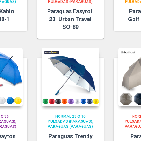
RAGUAS)
PULGADAS (PARAGUAS)
PULGAD
Kahlo
Paraguas Easyroll
Para
80-1
23″ Urban Travel
Golf
SO-89
 O 30
NORMAL 23 O 30
NORM
RAGUAS)
PULGADAS (PARAGUAS)
PULGADA
RAGUAS)
PARAGUAS (PARAGUAS)
PARAGU
Dayton
Paraguas Trendy
Par