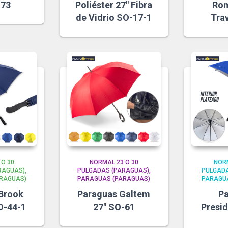
-73
Poliéster 27″ Fibra
Rom
de Vidrio SO-17-1
Tra
 O 30
NORMAL 23 O 30
NORM
RAGUAS)
PULGADAS (PARAGUAS)
PULGADA
RAGUAS)
PARAGUAS (PARAGUAS)
PARAGU
Brook
Paraguas Galtem
P
O-44-1
27″ SO-61
Presid