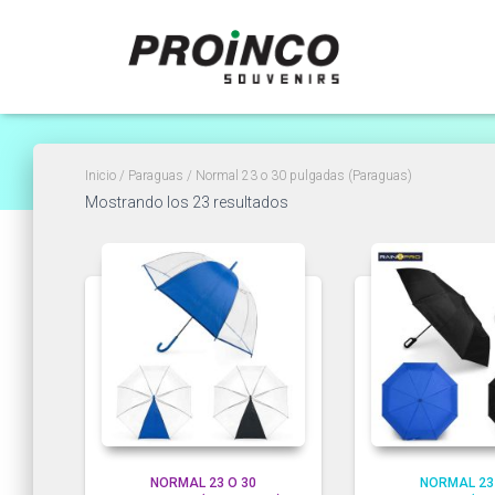
Norma
Inicio
/
Paraguas
/ Normal 23 o 30 pulgadas (Paraguas)
Ordenado
Mostrando los 23 resultados
por
popularidad
NORMAL 23 O 30
NORMAL 23