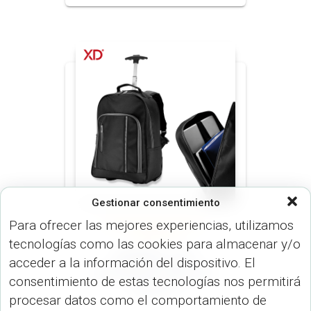
Gestionar consentimiento
Para ofrecer las mejores experiencias, utilizamos
MORRALES (MALETINES Y
MORRALES)
tecnologías como las cookies para almacenar y/o
MORRAL CITY
acceder a la información del dispositivo. El
BACKPACK TROLLEY
consentimiento de estas tecnologías nos permitirá
VA-511
procesar datos como el comportamiento de