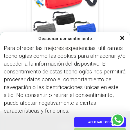
Gestionar consentimiento
Para ofrecer las mejores experiencias, utilizamos
CANGUROS (MALETINES Y
MORRALES)
tecnologías como las cookies para almacenar y/o
Canguro London –
acceder a la información del dispositivo. El
Produccion Nacional
consentimiento de estas tecnologías nos permitirá
VA-954
procesar datos como el comportamiento de
navegación o las identificaciones únicas en este
sitio. No consentir o retirar el consentimiento,
puede afectar negativamente a ciertas
características y funciones.
ACEPTAR TODO
PEDIDOS