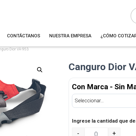
B
ú
s
q
u
e
d
a
CONTÁCTANOS
NUESTRA EMPRESA
¿CÓMO COTIZA
d
e
p
r
nguro Dior VA-953
o
d
u
Canguro Dior 
c
t
o
s
Con Marca - Sin M
Ingrese la cantidad que de
-
+