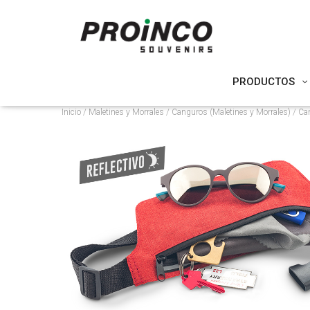
PRODUCTOS
Inicio
/
Maletines y Morrales
/
Canguros (Maletines y Morrales)
/ Ca