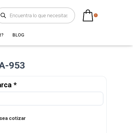
0
R?
BLOG
VA-953
arca
*
sea cotizar