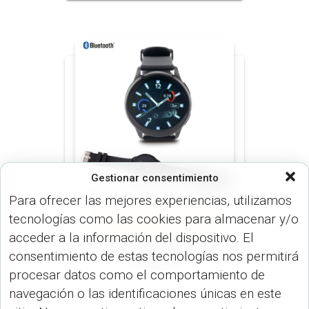
Gestionar consentimiento
Para ofrecer las mejores experiencias, utilizamos
tecnologías como las cookies para almacenar y/o
DE PULSO (RADIOS Y RELOJES)
RELOJES (RADIOS Y RELOJES)
acceder a la información del dispositivo. El
Reloj Inteligente Kash
consentimiento de estas tecnologías nos permitirá
CP-298
procesar datos como el comportamiento de
navegación o las identificaciones únicas en este