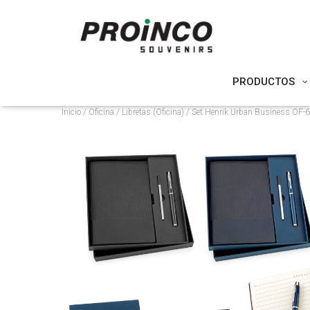
PRODUCTOS
Inicio
/
Oficina
/
Libretas (Oficina)
/ Set Henrik Urban Business OF-