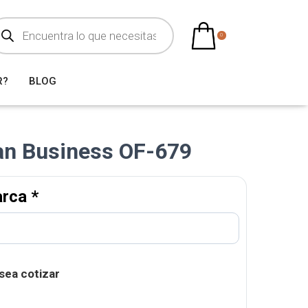
0
R?
BLOG
an Business OF-679
arca
*
sea cotizar