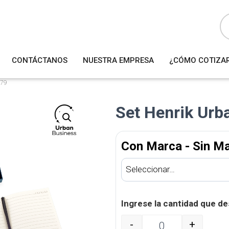
B
ú
s
q
u
e
d
a
CONTÁCTANOS
NUESTRA EMPRESA
¿CÓMO COTIZA
d
e
p
r
679
o
d
u
Set Henrik Urb
c
t
o
s
Con Marca - Sin M
Ingrese la cantidad que de
-
+