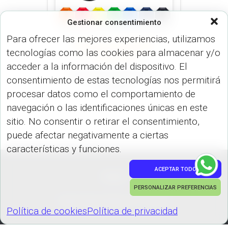
Gestionar consentimiento
Para ofrecer las mejores experiencias, utilizamos
NORMAL 23 O 30 PULGADAS
tecnologías como las cookies para almacenar y/o
(PARAGUAS)
PARAGUAS
(PARAGUAS)
acceder a la información del dispositivo. El
Paraguas Freerain 23″
consentimiento de estas tecnologías nos permitirá
SO-50
procesar datos como el comportamiento de
navegación o las identificaciones únicas en este
sitio. No consentir o retirar el consentimiento,
puede afectar negativamente a ciertas
características y funciones.
ACEPTAR TODO
PEDIDOS
PERSONALIZAR PREFERENCIAS
Hestia | Desarrollado por
ThemeIsle
Política de cookies
Política de privacidad