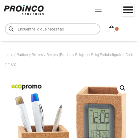
CAMBIAR MODO DE NA
B
ú
0
s
q
u
e
d
a
d
Inicio
/
Radios y Relojes
/
Relojes (Radios y Relojes)
/ Reloj Portaboligrafos Cork
e
p
OF-602
r
o
d
u
c
t
o
s