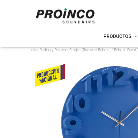
PRODUCTOS
Inicio
/
Radios y Relojes
/
Relojes (Radios y Relojes)
/ Reloj de Pare