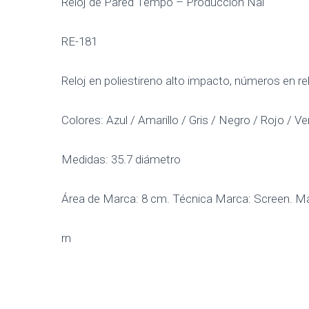
Reloj de Pared Tempo – Producción Nal
RE-181
Reloj en poliestireno alto impacto, números en reli
Colores: Azul / Amarillo / Gris / Negro / Rojo / Ve
Medidas: 35.7 diámetro
Área de Marca: 8 cm. Técnica Marca: Screen. Max
rn