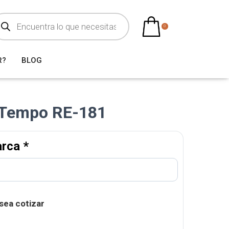
0
R?
BLOG
d Tempo RE-181
arca
*
sea cotizar