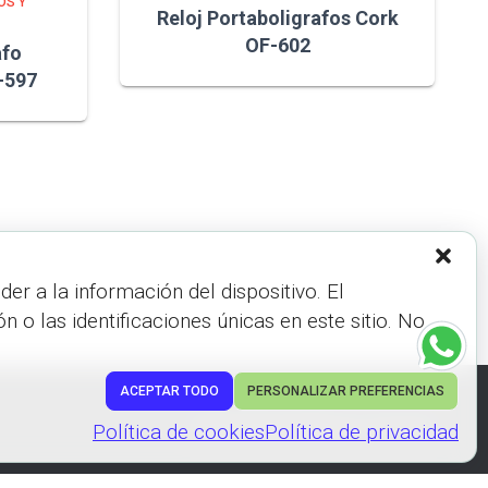
OS Y
Reloj Portaboligrafos Cork
OF-602
afo
-597
r a la información del dispositivo. El
 las identificaciones únicas en este sitio. No
ACEPTAR TODO
PERSONALIZAR PREFERENCIAS
Hestia | Desarrollado por
ThemeIsle
Política de cookies
Política de privacidad