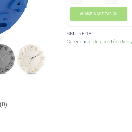
Reloj de Pared Tempo RE-
AÑADIR A COTIZACIÓN
SKU:
RE-181
Categorías:
De pared (Radios y
(0)