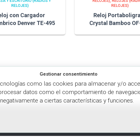
SA Y ESCRITORIO (RADIOS Y
RELOJES)
RELOJES (RADI
RELOJES)
RELOJES)
eloj con Cargador
Reloj Portaboligr
mbrico Denver TE-495
Crystal Bamboo OF
Gestionar consentimiento
ecnologías como las cookies para almacenar y/o accede
procesar datos como el comportamiento de navegación o
 negativamente a ciertas características y funciones.