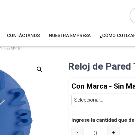
B
ú
s
q
u
e
d
a
CONTÁCTANOS
NUESTRA EMPRESA
¿CÓMO COTIZA
d
e
p
r
d Tempo RE-181
o
d
u
Reloj de Pare
c
t
o
s
Con Marca - Sin M
Ingrese la cantidad que de
-
+