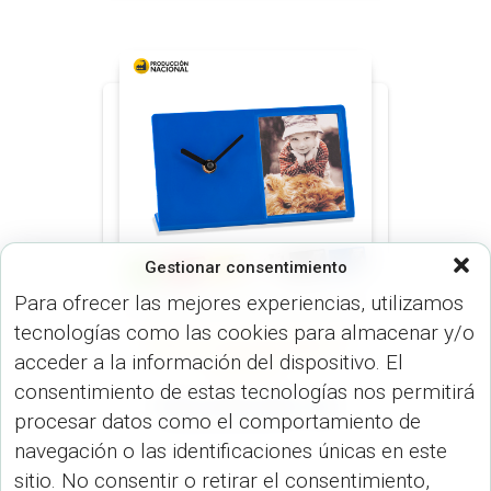
Gestionar consentimiento
Para ofrecer las mejores experiencias, utilizamos
tecnologías como las cookies para almacenar y/o
DE MESA Y ESCRITORIO (RADIOS Y
RELOJES)
RELOJES (RADIOS Y
acceder a la información del dispositivo. El
RELOJES)
consentimiento de estas tecnologías nos permitirá
Reloj Quincy RE-186
procesar datos como el comportamiento de
navegación o las identificaciones únicas en este
sitio. No consentir o retirar el consentimiento,