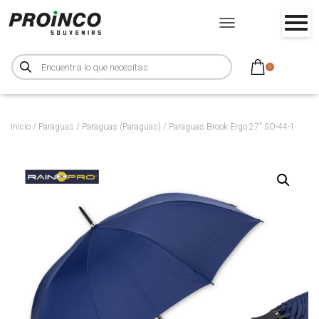
CAMBIAR MODO DE NA
B
ú
0
s
q
u
e
d
a
d
Inicio
/
Paraguas
/
Paraguas (Paraguas)
/ Paraguas Brook Ergo 27″ SO-44-1
e
p
r
o
d
u
c
t
o
s