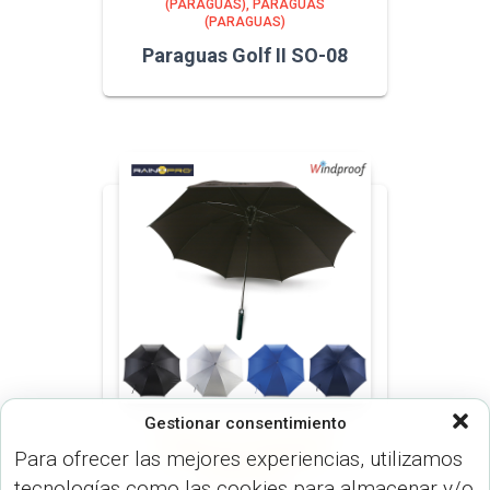
(PARAGUAS)
PARAGUAS
(PARAGUAS)
Paraguas Golf II SO-08
Gestionar consentimiento
NORMAL 23 O 30 PULGADAS
Para ofrecer las mejores experiencias, utilizamos
(PARAGUAS)
PARAGUAS
(PARAGUAS)
tecnologías como las cookies para almacenar y/o