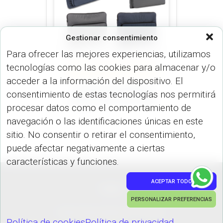
Gestionar consentimiento
Para ofrecer las mejores experiencias, utilizamos
tecnologías como las cookies para almacenar y/o
VARIOS (DISP. TECNOLÓGICOS)
VARIOS (MALETINES Y MORRALES)
acceder a la información del dispositivo. El
Funda Portalaptop
consentimiento de estas tecnologías nos permitirá
Impact RPET VA-1000
procesar datos como el comportamiento de
navegación o las identificaciones únicas en este
sitio. No consentir o retirar el consentimiento,
puede afectar negativamente a ciertas
características y funciones.
ACEPTAR TODO
PEDIDOS
PERSONALIZAR PREFERENCIAS
Hestia | Desarrollado por
ThemeIsle
Política de cookies
Política de privacidad