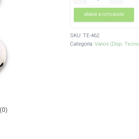
Puerto USB Gyro TE-462 c
AÑADIR A COTIZACIÓN
SKU:
TE-462
Categoría:
Varios (Disp. Tecno
(0)