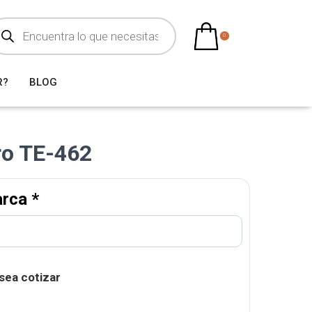
0
R?
BLOG
ro TE-462
arca
*
sea cotizar