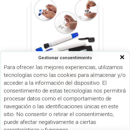
Gestionar consentimiento
Para ofrecer las mejores experiencias, utilizamos
tecnologías como las cookies para almacenar y/o
ARTÍCULOS OFICINA (OFICINA)
VARIOS (DISP. TECNOLÓGICOS)
acceder a la información del dispositivo. El
Mini Set de Limpieza
consentimiento de estas tecnologías nos permitirá
Tech VA-985
procesar datos como el comportamiento de
navegación o las identificaciones únicas en este
sitio. No consentir o retirar el consentimiento,
puede afectar negativamente a ciertas
características y funciones.