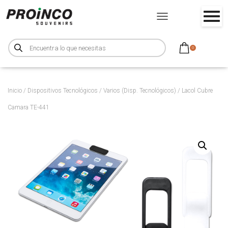
CAMBIAR MODO DE NA
B
ú
0
s
q
u
e
d
a
d
Inicio
/
Dispositivos Tecnológicos
/
Varios (Disp. Tecnológicos)
/ Lacol Cubre
e
p
Camara TE-441
r
o
d
u
c
t
o
s