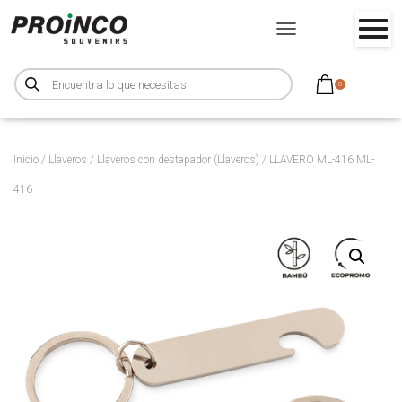
CAMBIAR MODO DE NA
B
ú
0
s
q
u
e
d
a
d
Inicio
/
Llaveros
/
Llaveros con destapador (Llaveros)
/ LLAVERO ML-416 ML-
e
p
416
r
o
d
u
c
t
o
s