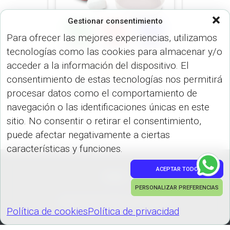
Gestionar consentimiento
Para ofrecer las mejores experiencias, utilizamos
tecnologías como las cookies para almacenar y/o
COCINA (HOGAR)
LONCHERAS
acceder a la información del dispositivo. El
(HOGAR)
consentimiento de estas tecnologías nos permitirá
Porta Comida VA-369
procesar datos como el comportamiento de
navegación o las identificaciones únicas en este
sitio. No consentir o retirar el consentimiento,
puede afectar negativamente a ciertas
características y funciones.
ACEPTAR TODO
PEDIDOS
PERSONALIZAR PREFERENCIAS
Hestia | Desarrollado por
ThemeIsle
Política de cookies
Política de privacidad