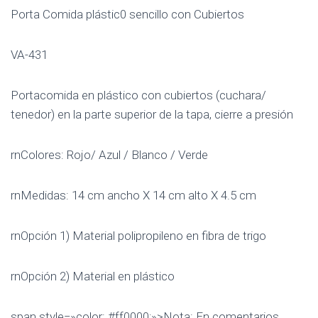
Porta Comida plástic0 sencillo con Cubiertos
VA-431
Portacomida en plástico con cubiertos (cuchara/
tenedor) en la parte superior de la tapa, cierre a presión
rnColores: Rojo/ Azul / Blanco / Verde
rnMedidas: 14 cm ancho X 14 cm alto X 4.5 cm
rnOpción 1) Material polipropileno en fibra de trigo
rnOpción 2) Material en plástico
span style=»color: #ff0000;»>Nota: En comentarios