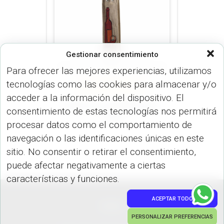
Gestionar consentimiento
Para ofrecer las mejores experiencias, utilizamos
tecnologías como las cookies para almacenar y/o
BAR (HOGAR)
BOLSOS
(MALETINES Y MORRALES)
acceder a la información del dispositivo. El
Bolsa en Yute Wine VA-
consentimiento de estas tecnologías nos permitirá
419
procesar datos como el comportamiento de
navegación o las identificaciones únicas en este
sitio. No consentir o retirar el consentimiento,
puede afectar negativamente a ciertas
características y funciones.
ACEPTAR TODO
PEDIDOS
PERSONALIZAR PREFERENCIAS