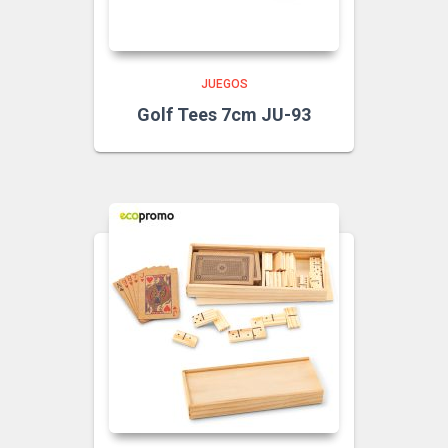
JUEGOS
Golf Tees 7cm JU-93