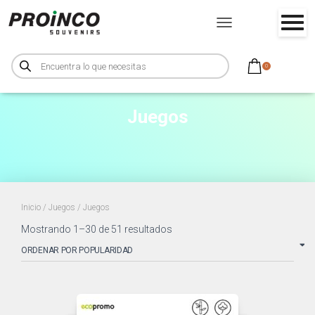
CAMBIAR MODO DE NA
B
ú
0
s
q
u
e
d
Juegos
a
d
e
p
r
o
d
u
c
t
o
Inicio
/
Juegos
/ Juegos
s
Ordenado
Mostrando 1–30 de 51 resultados
por
popularidad