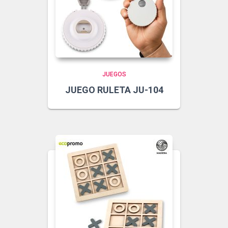
JUEGOS
JUEGO RULETA JU-104