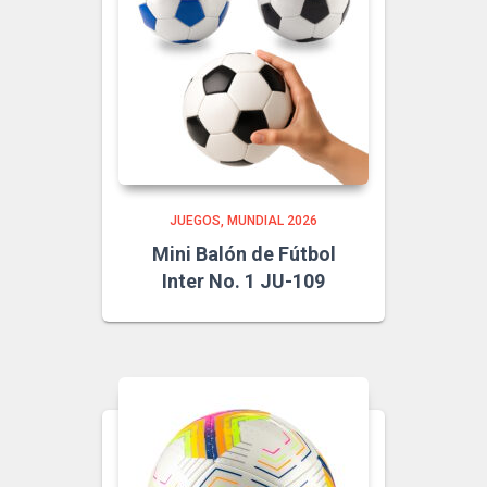
JUEGOS
MUNDIAL 2026
Mini Balón de Fútbol
Inter No. 1 JU-109