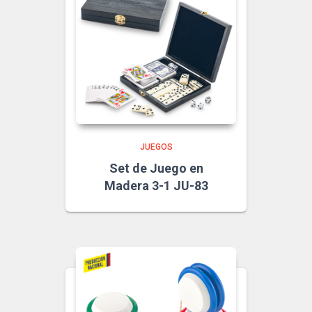
JUEGOS
Set de Juego en
Madera 3-1 JU-83