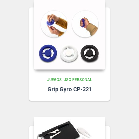
JUEGOS
USO PERSONAL
Grip Gyro CP-321