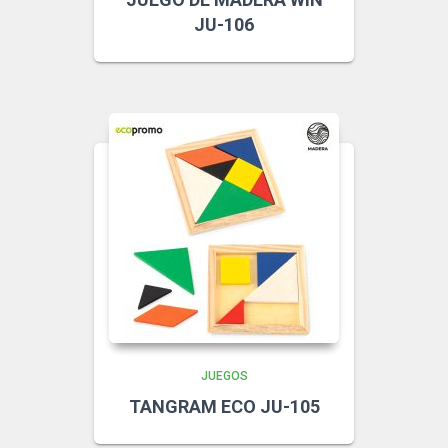
JU-106
JUEGOS
TANGRAM ECO JU-105