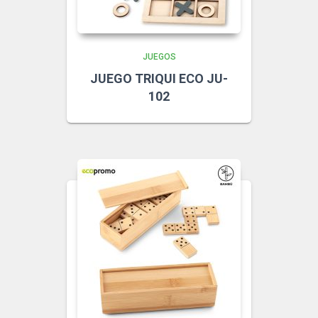
JUEGOS
JUEGO TRIQUI ECO JU-
102