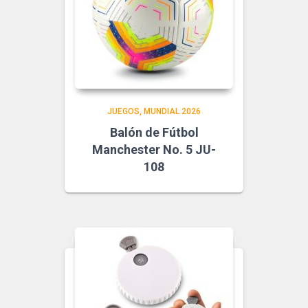
JUEGOS
MUNDIAL 2026
Balón de Fútbol
Manchester No. 5 JU-
108