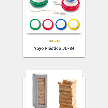
JUEGOS
Yoyo Plástico JU-84