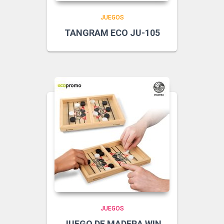
JUEGOS
TANGRAM ECO JU-105
JUEGOS
JUEGO DE MADERA WIN