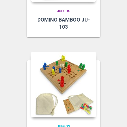
JUEGOS
DOMINO BAMBOO JU-
103
JUEGOS