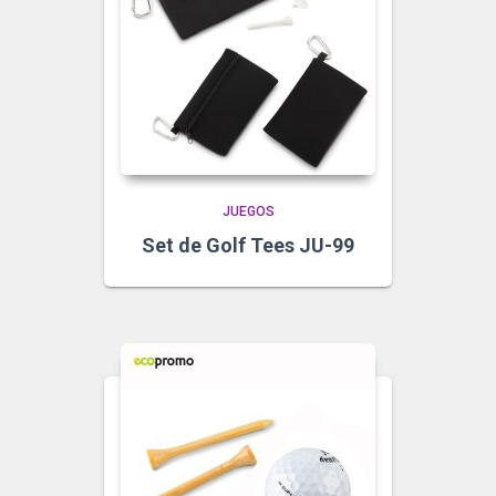
JUEGOS
Set de Golf Tees JU-99