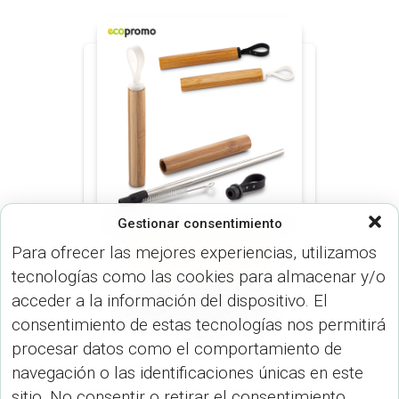
Gestionar consentimiento
Para ofrecer las mejores experiencias, utilizamos
VARIEDADES (VARIEDADES)
VARIOS (USO PERSONAL)
tecnologías como las cookies para almacenar y/o
Pitillo Reutilizable
acceder a la información del dispositivo. El
Metálico Bamboo CP-
consentimiento de estas tecnologías nos permitirá
291
procesar datos como el comportamiento de
navegación o las identificaciones únicas en este
sitio. No consentir o retirar el consentimiento,