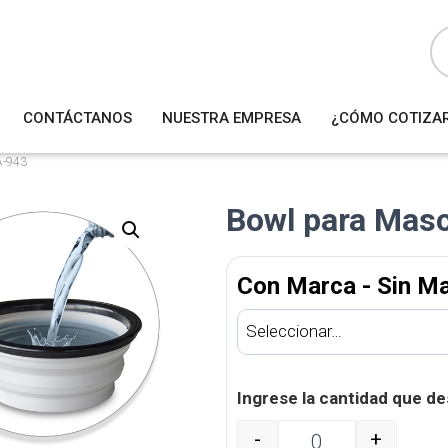
B
ú
s
q
u
e
d
a
CONTÁCTANOS
NUESTRA EMPRESA
¿CÓMO COTIZA
d
e
p
r
A-943
o
d
u
Bowl para Mas
c
t
o
s
Con Marca - Sin M
Ingrese la cantidad que de
-
+