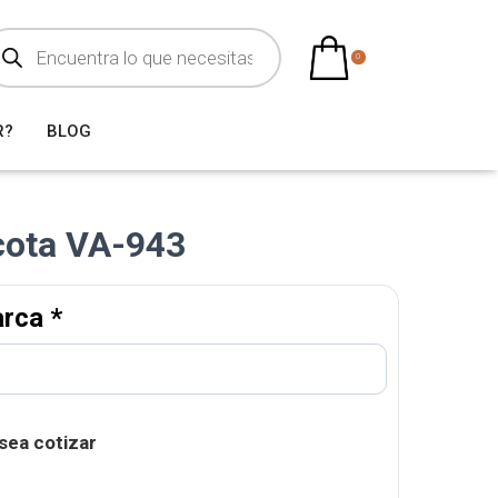
0
R?
BLOG
cota VA-943
arca
*
sea cotizar