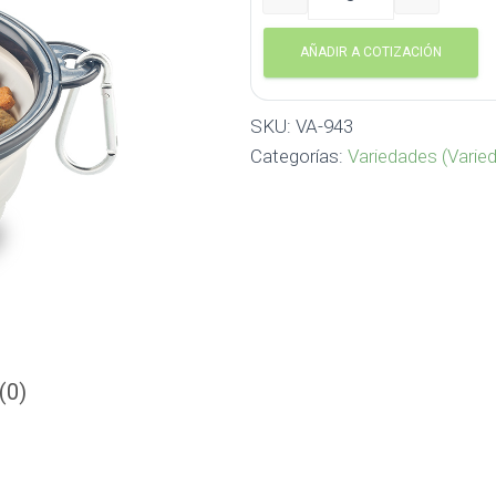
Bowl para Mascota VA-943
AÑADIR A COTIZACIÓN
SKU:
VA-943
Categorías:
Variedades (Varie
(0)