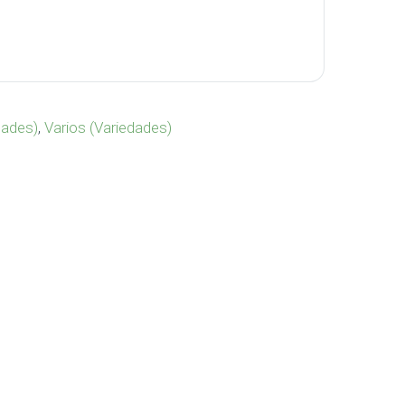
 cantidad
dades)
,
Varios (Variedades)