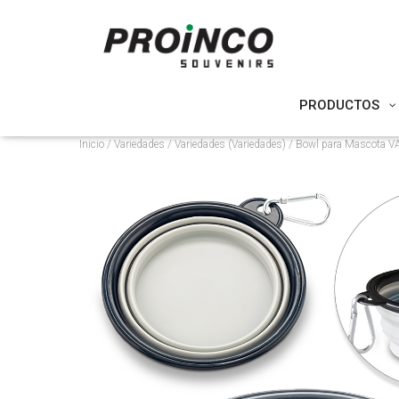
PRODUCTOS
Inicio
/
Variedades
/
Variedades (Variedades)
/ Bowl para Mascota V