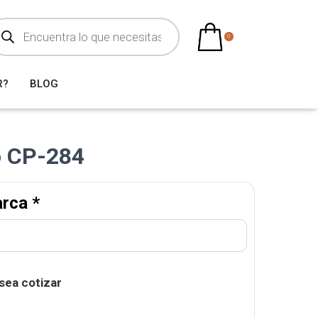
0
R?
BLOG
 CP-284
arca
*
sea cotizar