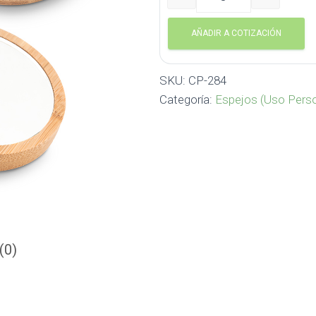
Espejo Bamboo CP-284 ca
AÑADIR A COTIZACIÓN
SKU:
CP-284
Categoría:
Espejos (Uso Perso
(0)