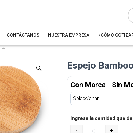
B
ú
s
q
u
e
d
a
CONTÁCTANOS
NUESTRA EMPRESA
¿CÓMO COTIZA
d
e
p
r
284
o
d
u
Espejo Bamboo
c
t
o
s
Con Marca - Sin M
Ingrese la cantidad que de
-
+