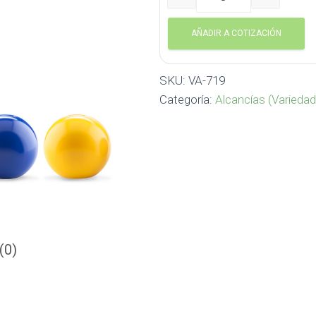
Alcancía esfera VA-719 ca
AÑADIR A COTIZACIÓN
SKU:
VA-719
Categoría:
Alcancías (Varieda
(0)