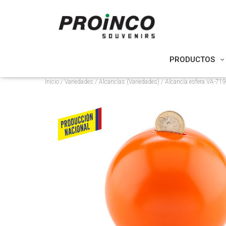
PRODUCTOS
Inicio
/
Variedades
/
Alcancías (Variedades)
/ Alcancía esfera VA-719