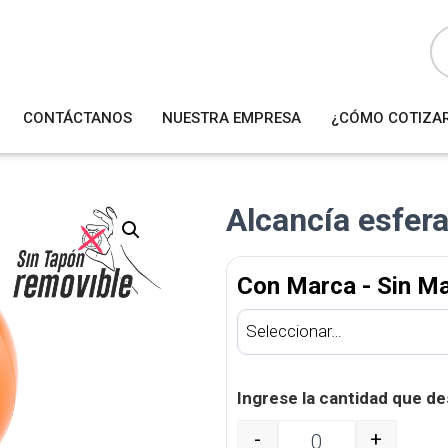
B
ú
s
q
u
e
d
a
CONTÁCTANOS
NUESTRA EMPRESA
¿CÓMO COTIZA
d
e
p
r
o
d
u
Alcancía esfer
c
t
o
s
Con Marca - Sin M
Ingrese la cantidad que de
-
+