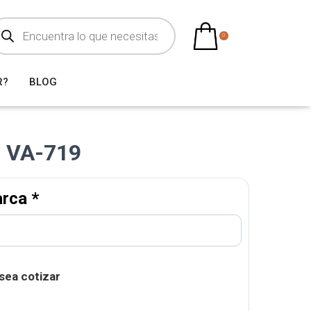
0
R?
BLOG
a VA-719
arca
*
sea cotizar