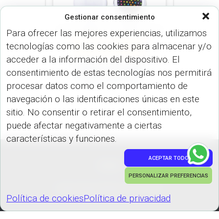
Gestionar consentimiento
Para ofrecer las mejores experiencias, utilizamos
tecnologías como las cookies para almacenar y/o
ESPEJOS (USO PERSONAL)
VARIOS (USO PERSONAL)
acceder a la información del dispositivo. El
Cepillo con Espejo
consentimiento de estas tecnologías nos permitirá
Kolors CP-187
procesar datos como el comportamiento de
navegación o las identificaciones únicas en este
sitio. No consentir o retirar el consentimiento,
puede afectar negativamente a ciertas
características y funciones.
ACEPTAR TODO
PEDIDOS
PERSONALIZAR PREFERENCIAS
Hestia | Desarrollado por
ThemeIsle
Política de cookies
Política de privacidad