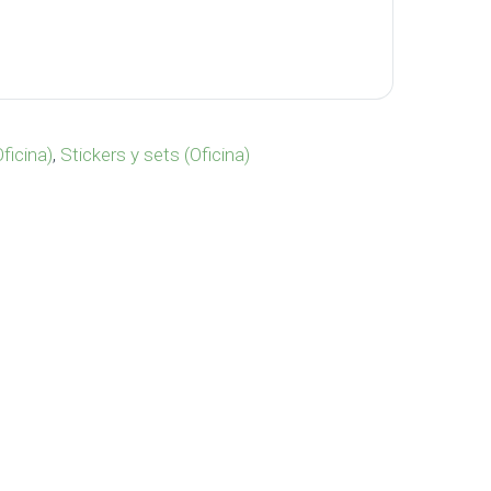
 OF-533 cantidad
Oficina)
,
Stickers y sets (Oficina)