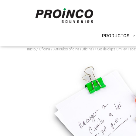
PRODUCTOS
Inicio
/
Oficina
/
Artículos oficina (Oficina)
/ Set de clips Smiley Fac