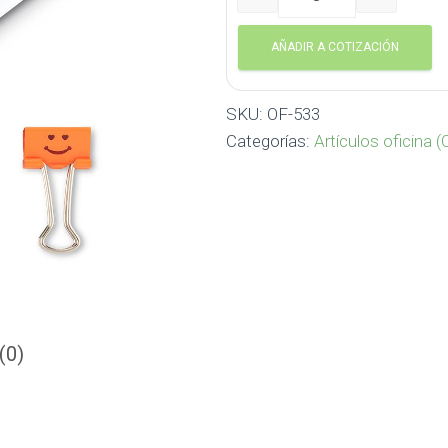
Set de clips Smiley Faces
AÑADIR A COTIZACIÓN
SKU:
OF-533
Categorías:
Artículos oficina (
(0)