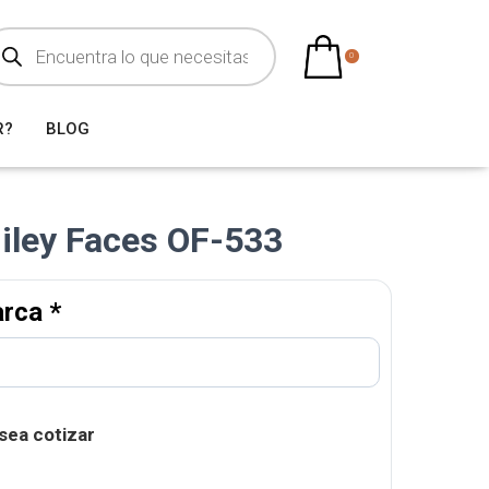
0
R?
BLOG
miley Faces OF-533
arca
*
sea cotizar