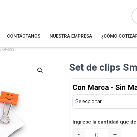
B
ú
s
q
u
e
d
a
CONTÁCTANOS
NUESTRA EMPRESA
¿CÓMO COTIZA
d
e
p
r
es OF-533
o
d
u
Set de clips S
c
t
o
s
Con Marca - Sin M
Ingrese la cantidad que de
-
+