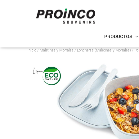
PRODUCTOS
Inicio
/
Maletines y Morrales
/
Loncheras (Maletines y Morrales)
/ Po