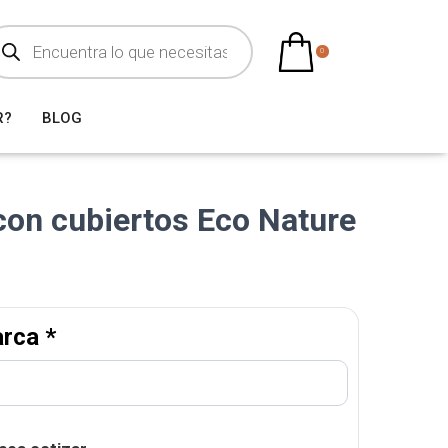
0
R?
BLOG
on cubiertos Eco Nature
arca
*