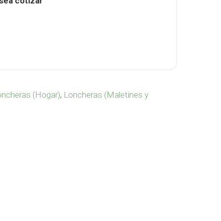
sea cotizar
os Eco Nature HO-286 cantidad
ncheras (Hogar)
,
Loncheras (Maletines y