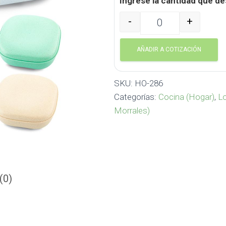
Ingrese la cantidad que de
-
+
Portacomidas con cubiert
AÑADIR A COTIZACIÓN
SKU:
HO-286
Categorías:
Cocina (Hogar)
,
Lo
Morrales)
(0)