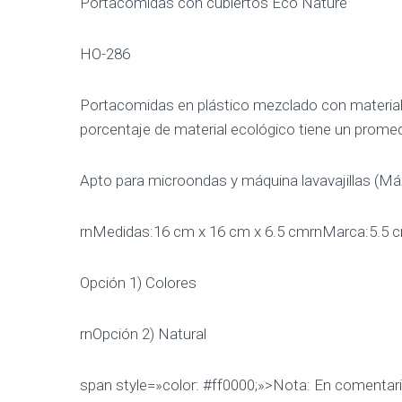
Portacomidas con cubiertos Eco Nature
HO-286
Portacomidas en plástico mezclado con material ec
porcentaje de material ecológico tiene un promedi
Apto para microondas y máquina lavavajillas (Máx
rnMedidas:16 cm x 16 cm x 6.5 cmrnMarca:5.5 
Opción 1) Colores
rnOpción 2) Natural
span style=»color: #ff0000;»>Nota: En comentar