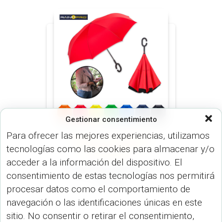
Gestionar consentimiento
Para ofrecer las mejores experiencias, utilizamos
NORMAL 23 O 30 PULGADAS
tecnologías como las cookies para almacenar y/o
(PARAGUAS)
PARAGUAS
(PARAGUAS)
acceder a la información del dispositivo. El
Paraguas Freerain 23″
consentimiento de estas tecnologías nos permitirá
SO-50
procesar datos como el comportamiento de
navegación o las identificaciones únicas en este
sitio. No consentir o retirar el consentimiento,