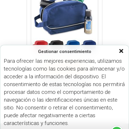
Gestionar consentimiento
Para ofrecer las mejores experiencias, utilizamos
ESTUCHES (MALETINES Y
tecnologías como las cookies para almacenar y/o
MORRALES)
ORGANIZADOR VIAJE
(MALETINES Y MORRALES)
acceder a la información del dispositivo. El
Organizador de Viaje
consentimiento de estas tecnologías nos permitirá
Zipper VA-355
procesar datos como el comportamiento de
navegación o las identificaciones únicas en este
sitio. No consentir o retirar el consentimiento,
puede afectar negativamente a ciertas
características y funciones.