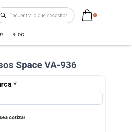
0
R?
BLOG
usos Space VA-936
arca
*
sea cotizar