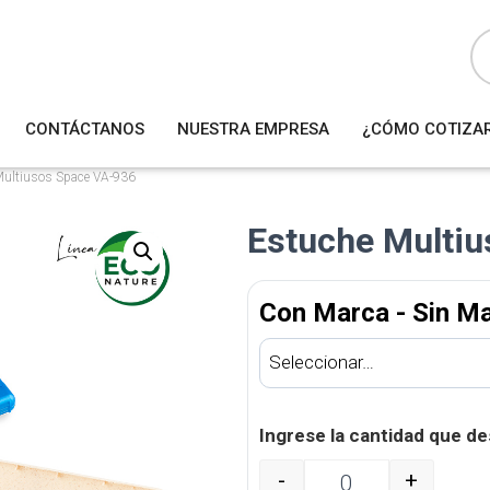
B
ú
s
q
u
e
d
a
CONTÁCTANOS
NUESTRA EMPRESA
¿CÓMO COTIZA
d
e
p
r
Multiusos Space VA-936
o
d
u
Estuche Multi
c
t
o
s
Con Marca - Sin M
Ingrese la cantidad que de
-
+