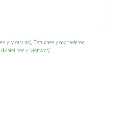
VA-936 cantidad
es y Morrales)
,
Estuches y monederos
e (Maletines y Morrales)