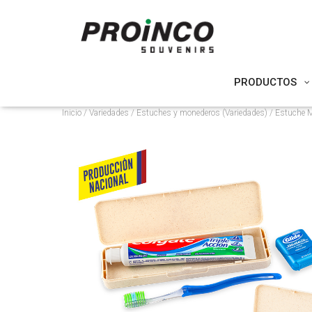
PRODUCTOS
Inicio
/
Variedades
/
Estuches y monederos (Variedades)
/ Estuche 