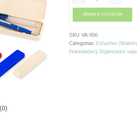
Estuche Multiusos Space 
AÑADIR A COTIZACIÓN
SKU:
VA-936
Categorías:
Estuches (Maletin
(Variedades)
,
Organizador viaj
(0)